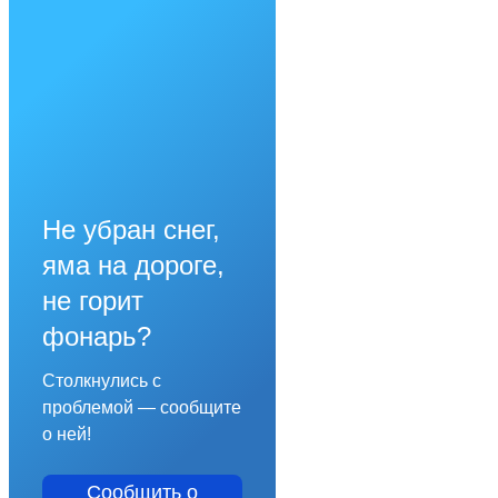
Не убран снег,
яма на дороге,
не горит
фонарь?
Столкнулись с
проблемой — сообщите
о ней!
Сообщить о