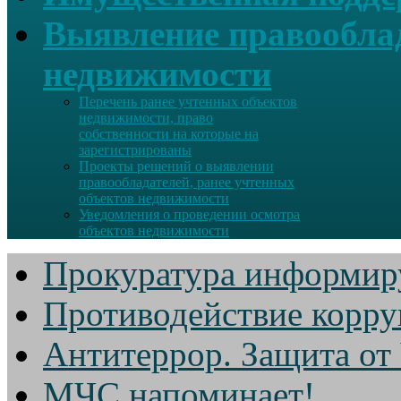
Выявление правооблад
недвижимости
Перечень ранее учтенных объектов
недвижимости, право
собственности на которые на
зарегистрированы
Проекты решений о выявлении
правообладателей, ранее учтенных
объектов недвижимости
Уведомления о проведении осмотра
объектов недвижимости
Прокуратура информир
Противодействие корр
Антитеррор. Защита от
МЧС напоминает!