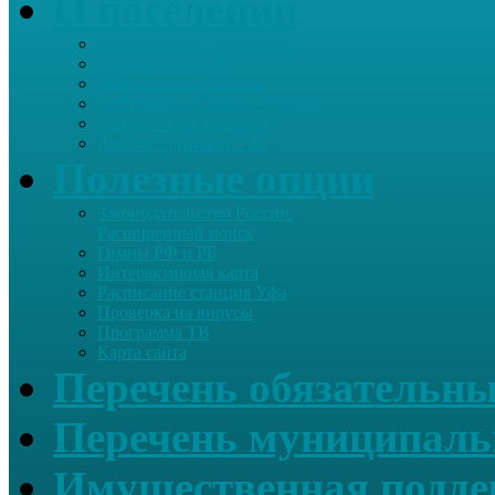
О поселении
Информация о поселении
Список хозяйств
Историческая справка
Сайт школы Старые Туймазы
Автобус Уфа-Туймазы
Автобус Туймазы-Уфа
Полезные опции
Законодательство России.
Расширенный поиск
Гимны РФ и РБ
Интерактивная карта
Расписание станция Уфа
Проверка на вирусы
Программа ТВ
Карта сайта
Перечень обязательны
Перечень муниципаль
Имущественная подде