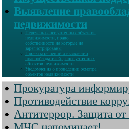
Выявление правооблад
недвижимости
Перечень ранее учтенных объектов
недвижимости, право
собственности на которые на
зарегистрированы
Проекты решений о выявлении
правообладателей, ранее учтенных
объектов недвижимости
Уведомления о проведении осмотра
объектов недвижимости
Прокуратура информир
Противодействие корр
Антитеррор. Защита от
МЧС напоминает!