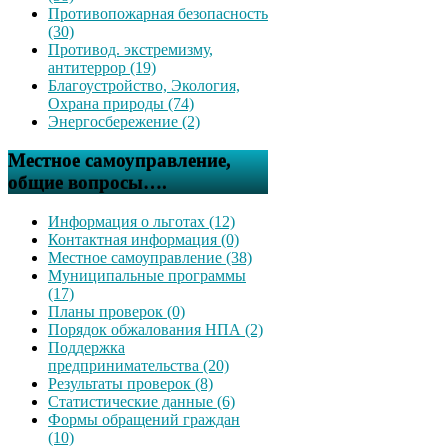
Противопожарная безопасность
(30)
Противод. экстремизму,
антитеррор (19)
Благоустройство, Экология,
Охрана природы (74)
Энергосбережение (2)
Местное самоуправление,
общие вопросы….
Информация о льготах (12)
Контактная информация (0)
Местное самоуправление (38)
Муниципальные программы
(17)
Планы проверок (0)
Порядок обжалования НПА (2)
Поддержка
предпринимательства (20)
Результаты проверок (8)
Статистические данные (6)
Формы обращений граждан
(10)