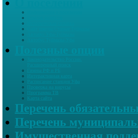
О поселении
Информация о поселении
Список хозяйств
Историческая справка
Сайт школы Старые Туймазы
Автобус Уфа-Туймазы
Автобус Туймазы-Уфа
Полезные опции
Законодательство России.
Расширенный поиск
Гимны РФ и РБ
Интерактивная карта
Расписание станция Уфа
Проверка на вирусы
Программа ТВ
Карта сайта
Перечень обязательны
Перечень муниципаль
Имущественная подде