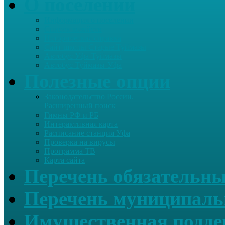
О поселении
Информация о поселении
Список хозяйств
Историческая справка
Сайт школы Старые Туймазы
Автобус Уфа-Туймазы
Автобус Туймазы-Уфа
Полезные опции
Законодательство России.
Расширенный поиск
Гимны РФ и РБ
Интерактивная карта
Расписание станция Уфа
Проверка на вирусы
Программа ТВ
Карта сайта
Перечень обязательны
Перечень муниципаль
Имущественная подде