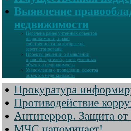
Выявление правооблад
недвижимости
Перечень ранее учтенных объектов
недвижимости, право
собственности на которые на
зарегистрированы
Проекты решений о выявлении
правообладателей, ранее учтенных
объектов недвижимости
Уведомления о проведении осмотра
объектов недвижимости
Прокуратура информир
Противодействие корр
Антитеррор. Защита от
МЧС напоминает!