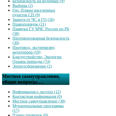
Безопасность на водоемах (9)
Выборы (2)
Ген. Планы населенных
пунктов СП (9)
Защита от ЧС и ГО (26)
Правопорядок (21)
Памятки ГУ МЧС России по РБ
(38)
Противопожарная безопасность
(30)
Противод. экстремизму,
антитеррор (19)
Благоустройство, Экология,
Охрана природы (74)
Энергосбережение (2)
Местное самоуправление,
общие вопросы….
Информация о льготах (12)
Контактная информация (0)
Местное самоуправление (38)
Муниципальные программы
(17)
Планы проверок (0)