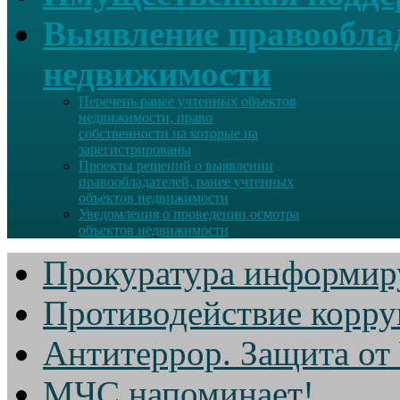
Выявление правооблад
недвижимости
Перечень ранее учтенных объектов
недвижимости, право
собственности на которые на
зарегистрированы
Проекты решений о выявлении
правообладателей, ранее учтенных
объектов недвижимости
Уведомления о проведении осмотра
объектов недвижимости
Прокуратура информир
Противодействие корр
Антитеррор. Защита от
МЧС напоминает!