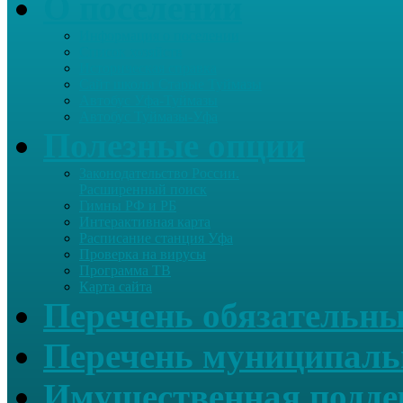
О поселении
Информация о поселении
Список хозяйств
Историческая справка
Сайт школы Старые Туймазы
Автобус Уфа-Туймазы
Автобус Туймазы-Уфа
Полезные опции
Законодательство России.
Расширенный поиск
Гимны РФ и РБ
Интерактивная карта
Расписание станция Уфа
Проверка на вирусы
Программа ТВ
Карта сайта
Перечень обязательны
Перечень муниципаль
Имущественная подде