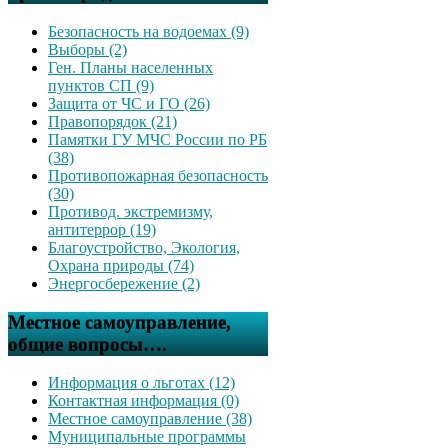
Безопасность на водоемах (9)
Выборы (2)
Ген. Планы населенных
пунктов СП (9)
Защита от ЧС и ГО (26)
Правопорядок (21)
Памятки ГУ МЧС России по РБ
(38)
Противопожарная безопасность
(30)
Противод. экстремизму,
антитеррор (19)
Благоустройство, Экология,
Охрана природы (74)
Энергосбережение (2)
Местное самоуправление,
общие вопросы….
Информация о льготах (12)
Контактная информация (0)
Местное самоуправление (38)
Муниципальные программы