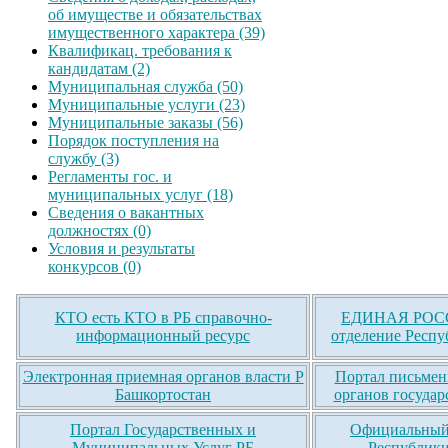
об имуществе и обязательствах
имущественного характера (39)
Квалификац. требования к
кандидатам (2)
Муниципальная служба (50)
Муниципальные услуги (23)
Муниципальные заказы (56)
Порядок поступления на
службу (3)
Регламенты гос. и
муниципальных услуг (18)
Сведения о вакантных
должностях (0)
Условия и результаты
конкурсов (0)
КТО есть КТО в РБ справочно-
ЕДИНАЯ РОСС
информационный ресурс
отделение Респу
Электронная приемная органов власти Р
Портал письмен
Башкортостан
органов государ
Портал Государственных и
Официальный 
Муниципальных Услуг РБ
Республики