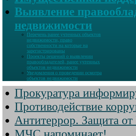
Выявление правооблад
недвижимости
Перечень ранее учтенных объектов
недвижимости, право
собственности на которые на
зарегистрированы
Проекты решений о выявлении
правообладателей, ранее учтенных
объектов недвижимости
Уведомления о проведении осмотра
объектов недвижимости
Прокуратура информир
Противодействие корр
Антитеррор. Защита от
МЧС напоминает!