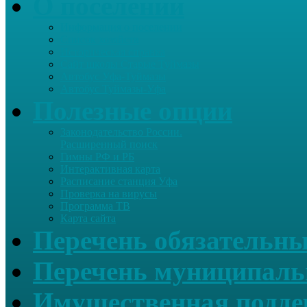
О поселении
Информация о поселении
Список хозяйств
Историческая справка
Сайт школы Старые Туймазы
Автобус Уфа-Туймазы
Автобус Туймазы-Уфа
Полезные опции
Законодательство России.
Расширенный поиск
Гимны РФ и РБ
Интерактивная карта
Расписание станция Уфа
Проверка на вирусы
Программа ТВ
Карта сайта
Перечень обязательны
Перечень муниципаль
Имущественная подде