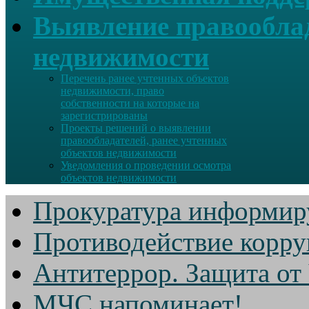
Выявление правооблад
недвижимости
Перечень ранее учтенных объектов
недвижимости, право
собственности на которые на
зарегистрированы
Проекты решений о выявлении
правообладателей, ранее учтенных
объектов недвижимости
Уведомления о проведении осмотра
объектов недвижимости
Прокуратура информир
Противодействие корр
Антитеррор. Защита от
МЧС напоминает!