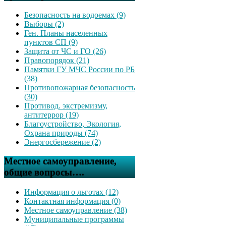
Безопасность на водоемах (9)
Выборы (2)
Ген. Планы населенных
пунктов СП (9)
Защита от ЧС и ГО (26)
Правопорядок (21)
Памятки ГУ МЧС России по РБ
(38)
Противопожарная безопасность
(30)
Противод. экстремизму,
антитеррор (19)
Благоустройство, Экология,
Охрана природы (74)
Энергосбережение (2)
Местное самоуправление,
общие вопросы….
Информация о льготах (12)
Контактная информация (0)
Местное самоуправление (38)
Муниципальные программы