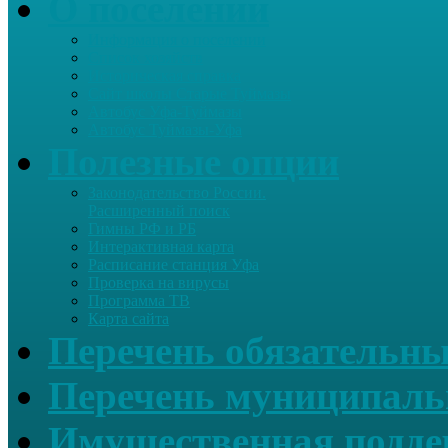
О поселении
Информация о поселении
Список хозяйств
Историческая справка
Сайт школы Старые Туймазы
Автобус Уфа-Туймазы
Автобус Туймазы-Уфа
Полезные опции
Законодательство России.
Расширенный поиск
Гимны РФ и РБ
Интерактивная карта
Расписание станция Уфа
Проверка на вирусы
Программа ТВ
Карта сайта
Перечень обязательны
Перечень муниципаль
Имущественная подде