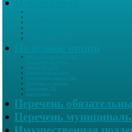
О поселении
Информация о поселении
Список хозяйств
Историческая справка
Сайт школы Старые Туймазы
Автобус Уфа-Туймазы
Автобус Туймазы-Уфа
Полезные опции
Законодательство России.
Расширенный поиск
Гимны РФ и РБ
Интерактивная карта
Расписание станция Уфа
Проверка на вирусы
Программа ТВ
Карта сайта
Перечень обязательны
Перечень муниципаль
Имущественная подде