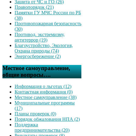
Защита от ЧС и ГО (26)
Правопорядок (21)
Памятки ГУ МЧС России по РБ
(38)
Противопожарная безопасность
(30)
Противод. экстремизму,
антитеррор (19)
Благоустройство, Экология,
Охрана природы (74)
Энергосбережение (2)
Местное самоуправление,
общие вопросы….
Информация о льготах (12)
Контактная информация (0)
Местное самоуправление (38)
Муниципальные программы
(17)
Планы проверок (0)
Порядок обжалования НПА (2)
Поддержка
предпринимательства (20)
Результаты проверок (8)