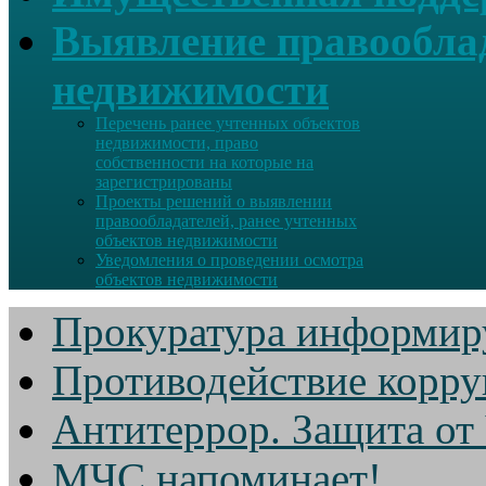
Выявление правооблад
недвижимости
Перечень ранее учтенных объектов
недвижимости, право
собственности на которые на
зарегистрированы
Проекты решений о выявлении
правообладателей, ранее учтенных
объектов недвижимости
Уведомления о проведении осмотра
объектов недвижимости
Прокуратура информир
Противодействие корр
Антитеррор. Защита от
МЧС напоминает!