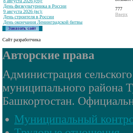
8 августа 2026 (сб):
День физкультурника в России
777
9 августа 2026 (вс):
Вверх
День строителя в России
День окончания Ленинградской битвы
Сайт разработчика
Авторские права
Администрация сельского
муниципального района Т
Башкортостан. Официальный
Муниципальный контр
Трудовые отношения