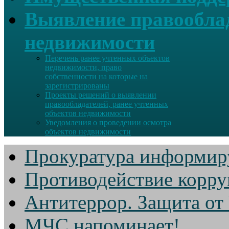
Выявление правооблад
недвижимости
Перечень ранее учтенных объектов
недвижимости, право
собственности на которые на
зарегистрированы
Проекты решений о выявлении
правообладателей, ранее учтенных
объектов недвижимости
Уведомления о проведении осмотра
объектов недвижимости
Прокуратура информир
Противодействие корр
Антитеррор. Защита от
МЧС напоминает!