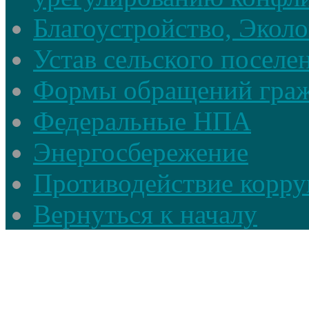
Благоустройство, Экол
Устав сельского поселе
Формы обращений гра
Федеральные НПА
Энергосбережение
Противодействие корруп
Вернуться к началу