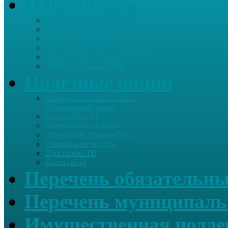
О поселении
Информация о поселении
Список хозяйств
Историческая справка
Сайт школы Старые Туймазы
Автобус Уфа-Туймазы
Автобус Туймазы-Уфа
Полезные опции
Законодательство России.
Расширенный поиск
Гимны РФ и РБ
Интерактивная карта
Расписание станция Уфа
Проверка на вирусы
Программа ТВ
Карта сайта
Перечень обязательны
Перечень муниципаль
Имущественная подде