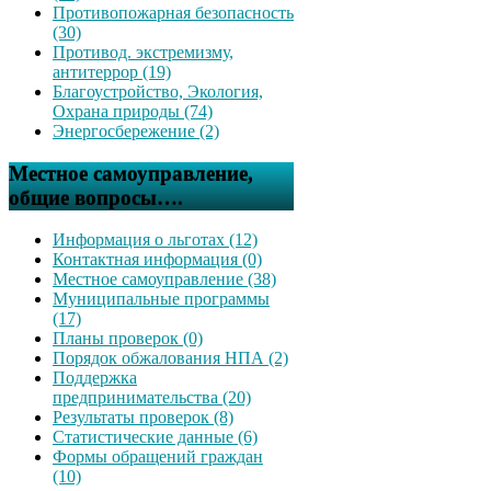
Противопожарная безопасность
(30)
Противод. экстремизму,
антитеррор (19)
Благоустройство, Экология,
Охрана природы (74)
Энергосбережение (2)
Местное самоуправление,
общие вопросы….
Информация о льготах (12)
Контактная информация (0)
Местное самоуправление (38)
Муниципальные программы
(17)
Планы проверок (0)
Порядок обжалования НПА (2)
Поддержка
предпринимательства (20)
Результаты проверок (8)
Статистические данные (6)
Формы обращений граждан
(10)