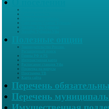
О поселении
Информация о поселении
Список хозяйств
Историческая справка
Сайт школы Старые Туймазы
Автобус Уфа-Туймазы
Автобус Туймазы-Уфа
Полезные опции
Законодательство России.
Расширенный поиск
Гимны РФ и РБ
Интерактивная карта
Расписание станция Уфа
Проверка на вирусы
Программа ТВ
Карта сайта
Перечень обязательны
Перечень муниципаль
Имущественная подде