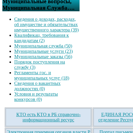
Муниципальные вопросы,
Муниципальная Служба….
Сведения о доходах, расходах,
об имуществе и обязательствах
имущественного характера (39)
Квалификац. требования к
кандидатам (2)
Муниципальная служба (50)
Муниципальные услуги (23)
Муниципальные заказы (56)
Порядок поступления на
службу (3)
Регламенты гос. и
муниципальных услуг (18)
Сведения о вакантных
должностях (0)
Условия и результаты
конкурсов (0)
КТО есть КТО в РБ справочно-
ЕДИНАЯ РОСС
информационный ресурс
отделение Респу
Электронная приемная органов власти Р
Портал письмен