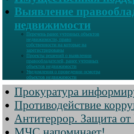
Выявление правооблад
недвижимости
Перечень ранее учтенных объектов
недвижимости, право
собственности на которые на
зарегистрированы
Проекты решений о выявлении
правообладателей, ранее учтенных
объектов недвижимости
Уведомления о проведении осмотра
объектов недвижимости
Прокуратура информир
Противодействие корр
Антитеррор. Защита от
МЧС напоминает!