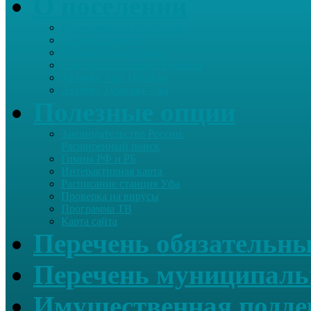
О поселении
Информация о поселении
Список хозяйств
Историческая справка
Сайт школы Старые Туймазы
Автобус Уфа-Туймазы
Автобус Туймазы-Уфа
Полезные опции
Законодательство России.
Расширенный поиск
Гимны РФ и РБ
Интерактивная карта
Расписание станция Уфа
Проверка на вирусы
Программа ТВ
Карта сайта
Перечень обязательны
Перечень муниципаль
Имущественная подде