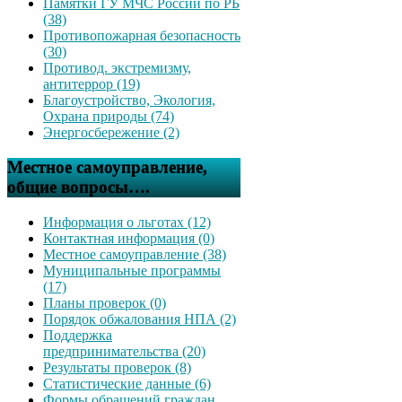
Памятки ГУ МЧС России по РБ
(38)
Противопожарная безопасность
(30)
Противод. экстремизму,
антитеррор (19)
Благоустройство, Экология,
Охрана природы (74)
Энергосбережение (2)
Местное самоуправление,
общие вопросы….
Информация о льготах (12)
Контактная информация (0)
Местное самоуправление (38)
Муниципальные программы
(17)
Планы проверок (0)
Порядок обжалования НПА (2)
Поддержка
предпринимательства (20)
Результаты проверок (8)
Статистические данные (6)
Формы обращений граждан