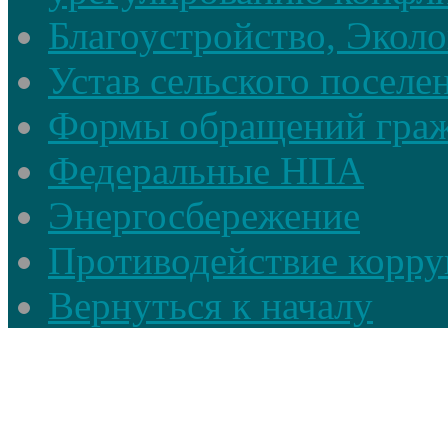
Благоустройство, Экол
Устав сельского поселе
Формы обращений гра
Федеральные НПА
Энергосбережение
Противодействие корруп
Вернуться к началу