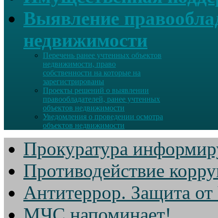
Выявление правооблад
недвижимости
Перечень ранее учтенных объектов
недвижимости, право
собственности на которые на
зарегистрированы
Проекты решений о выявлении
правообладателей, ранее учтенных
объектов недвижимости
Уведомления о проведении осмотра
объектов недвижимости
Прокуратура информир
Противодействие корр
Антитеррор. Защита от
МЧС напоминает!