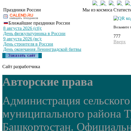
Праздники России
Мы из космоса
Статист
Ближайшие праздники России
Возьмите 
8 августа 2026 (сб):
День физкультурника в России
777
9 августа 2026 (вс):
Вверх
День строителя в России
День окончания Ленинградской битвы
Сайт разработчика
Авторские права
Администрация сельского
муниципального района Т
Башкортостан. Официальный