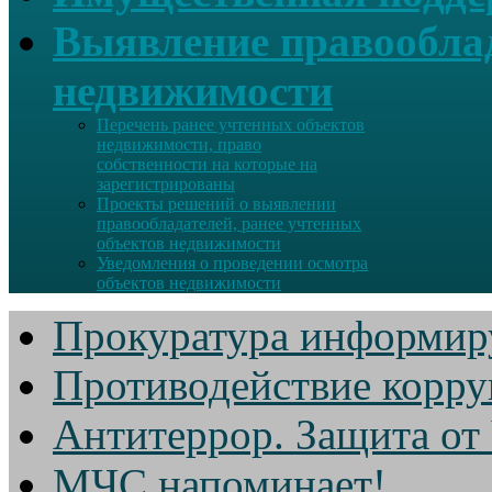
Выявление правооблад
недвижимости
Перечень ранее учтенных объектов
недвижимости, право
собственности на которые на
зарегистрированы
Проекты решений о выявлении
правообладателей, ранее учтенных
объектов недвижимости
Уведомления о проведении осмотра
объектов недвижимости
Прокуратура информир
Противодействие корр
Антитеррор. Защита от
МЧС напоминает!