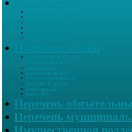
О поселении
Информация о поселении
Список хозяйств
Историческая справка
Сайт школы Старые Туймазы
Автобус Уфа-Туймазы
Автобус Туймазы-Уфа
Полезные опции
Законодательство России.
Расширенный поиск
Гимны РФ и РБ
Интерактивная карта
Расписание станция Уфа
Проверка на вирусы
Программа ТВ
Карта сайта
Перечень обязательны
Перечень муниципаль
Имущественная подде