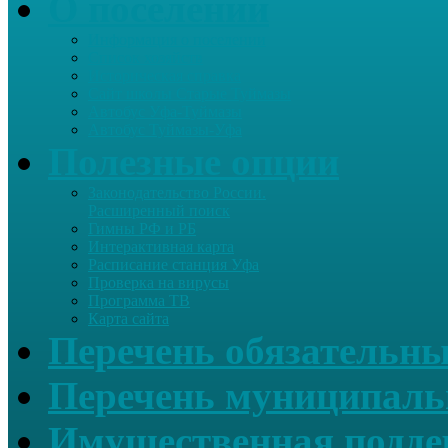
О поселении
Информация о поселении
Список хозяйств
Историческая справка
Сайт школы Старые Туймазы
Автобус Уфа-Туймазы
Автобус Туймазы-Уфа
Полезные опции
Законодательство России.
Расширенный поиск
Гимны РФ и РБ
Интерактивная карта
Расписание станция Уфа
Проверка на вирусы
Программа ТВ
Карта сайта
Перечень обязательны
Перечень муниципаль
Имущественная подде