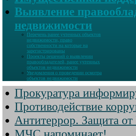
Выявление правооблад
недвижимости
Перечень ранее учтенных объектов
недвижимости, право
собственности на которые на
зарегистрированы
Проекты решений о выявлении
правообладателей, ранее учтенных
объектов недвижимости
Уведомления о проведении осмотра
объектов недвижимости
Прокуратура информир
Противодействие корр
Антитеррор. Защита от
МЧС напоминает!