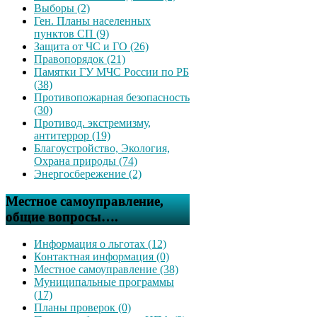
Выборы (2)
Ген. Планы населенных
пунктов СП (9)
Защита от ЧС и ГО (26)
Правопорядок (21)
Памятки ГУ МЧС России по РБ
(38)
Противопожарная безопасность
(30)
Противод. экстремизму,
антитеррор (19)
Благоустройство, Экология,
Охрана природы (74)
Энергосбережение (2)
Местное самоуправление,
общие вопросы….
Информация о льготах (12)
Контактная информация (0)
Местное самоуправление (38)
Муниципальные программы
(17)
Планы проверок (0)