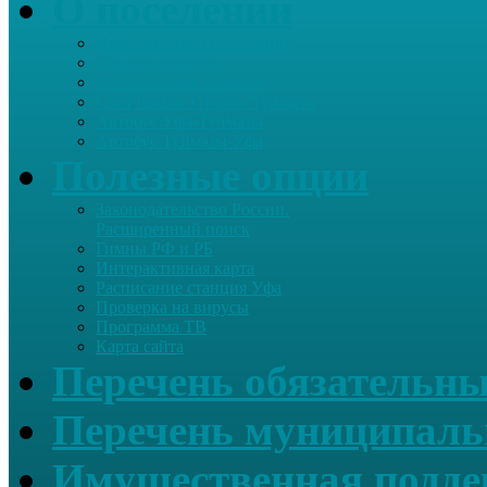
О поселении
Информация о поселении
Список хозяйств
Историческая справка
Сайт школы Старые Туймазы
Автобус Уфа-Туймазы
Автобус Туймазы-Уфа
Полезные опции
Законодательство России.
Расширенный поиск
Гимны РФ и РБ
Интерактивная карта
Расписание станция Уфа
Проверка на вирусы
Программа ТВ
Карта сайта
Перечень обязательны
Перечень муниципаль
Имущественная подде