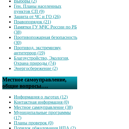
Выборы (2)
Ген. Планы населенных
пунктов СП (9)
Защита от ЧС и ГО (26)
Правопорядок (21)
Памятки ГУ МЧС России по РБ
(38)
Противопожарная безопасность
(30)
Противод. экстремизму,
антитеррор (19)
Благоустройство, Экология,
Охрана природы (74)
Энергосбережение (2)
Местное самоуправление,
общие вопросы….
Информация о льготах (12)
Контактная информация (0)
Местное самоуправление (38)
Муниципальные программы
(17)
Планы проверок (0)
Порядок обжалования НПА (2)