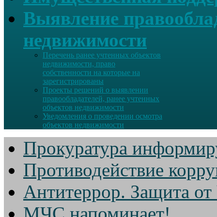
Выявление правооблад
недвижимости
Перечень ранее учтенных объектов
недвижимости, право
собственности на которые на
зарегистрированы
Проекты решений о выявлении
правообладателей, ранее учтенных
объектов недвижимости
Уведомления о проведении осмотра
объектов недвижимости
Прокуратура информир
Противодействие корр
Антитеррор. Защита от
МЧС напоминает!