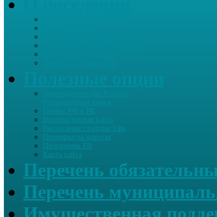
О поселении
Информация о поселении
Список хозяйств
Историческая справка
Сайт школы Старые Туймазы
Автобус Уфа-Туймазы
Автобус Туймазы-Уфа
Полезные опции
Законодательство России.
Расширенный поиск
Гимны РФ и РБ
Интерактивная карта
Расписание станция Уфа
Проверка на вирусы
Программа ТВ
Карта сайта
Перечень обязательны
Перечень муниципаль
Имущественная подде