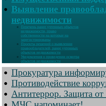
Выявление правооблад
недвижимости
Перечень ранее учтенных объектов
недвижимости, право
собственности на которые на
зарегистрированы
Проекты решений о выявлении
правообладателей, ранее учтенных
объектов недвижимости
Уведомления о проведении осмотра
объектов недвижимости
Прокуратура информир
Противодействие корр
Антитеррор. Защита от
МЧС напоминает!