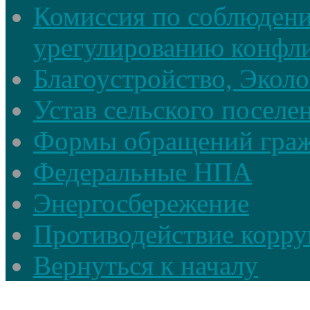
Комиссия по соблюдени
урегулированию конфли
Благоустройство, Экол
Устав сельского поселе
Формы обращений гра
Федеральные НПА
Энергосбережение
Противодействие корруп
Вернуться к началу