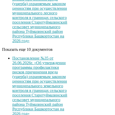
(ущерба) охраняемым законом
ценностям при осуществлении
муниципального лесного
контроля в границах сельского
поселения Старотуймазинский
сельсовет муниципального
района Туймазинский район
Республики Башкортостан на
2026 год»
Показать еще 10 документов
Постановление №35 от
26.06.2026г. «Об утверждении
программы профилактики
рисков причинения вреда
(ущерба) охраняемым законом
ценностям при осуществлении
муниципального земельного
контроля в границах сельского
поселения Старотуймазинский
сельсовет муниципального
района Туймазинский район
Республики Башкортостан на
2026 год»