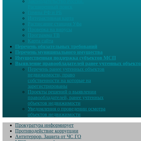
Законодательство России.
Расширенный поиск
Гимны РФ и РБ
Интерактивная карта
Расписание станция Уфа
Проверка на вирусы
Программа ТВ
Карта сайта
Перечень обязательных требований
Перечень муниципального имущества
Имущественная поддержка субъектов МСП
Выявление правообладателей ранее учтенных объект
Перечень ранее учтенных объектов
недвижимости, право
собственности на которые на
зарегистрированы
Проекты решений о выявлении
правообладателей, ранее учтенных
объектов недвижимости
Уведомления о проведении осмотра
объектов недвижимости
Прокуратура информирует
Противодействие коррупции
Антитеррор. Защита от ЧС ГО