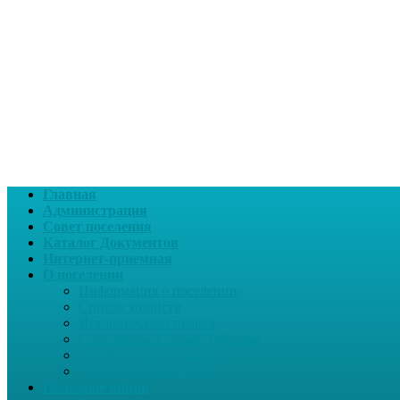
Главная
Администрация
Совет поселения
Каталог Документов
Интернет-приемная
О поселении
Информация о поселении
Список хозяйств
Историческая справка
Сайт школы Старые Туймазы
Автобус Уфа-Туймазы
Автобус Туймазы-Уфа
Полезные опции