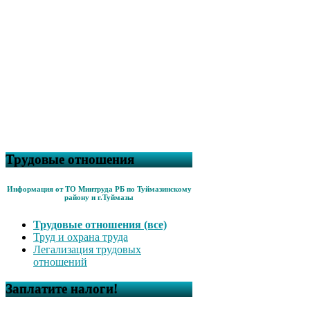
Трудовые отношения
Информация от ТО Минтруда РБ по Туймазинскому
району и г.Туймазы
Трудовые отношения (все)
Труд и охрана труда
Легализация трудовых
отношений
Заплатите налоги!