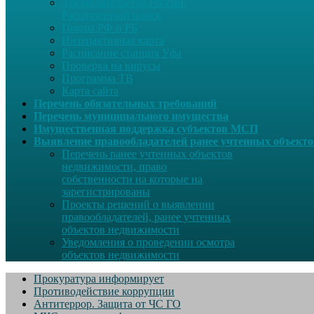
Законодательство России.
Расширенный поиск
Гимны РФ и РБ
Интерактивная карта
Расписание станция Уфа
Проверка на вирусы
Программа ТВ
Карта сайта
Перечень обязательных требований
Перечень муниципального имущества
Имущественная поддержка субъектов МСП
Выявление правообладателей ранее учтенных объект
Перечень ранее учтенных объектов
недвижимости, право
собственности на которые на
зарегистрированы
Проекты решений о выявлении
правообладателей, ранее учтенных
объектов недвижимости
Уведомления о проведении осмотра
объектов недвижимости
Прокуратура информирует
Противодействие коррупции
Антитеррор. Защита от ЧС ГО