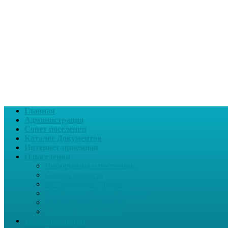
Главная
Администрация
Совет поселения
Каталог Документов
Интернет-приемная
О поселении
Информация о поселении
Список хозяйств
Историческая справка
Сайт школы Старые Туймазы
Автобус Уфа-Туймазы
Автобус Туймазы-Уфа
Полезные опции