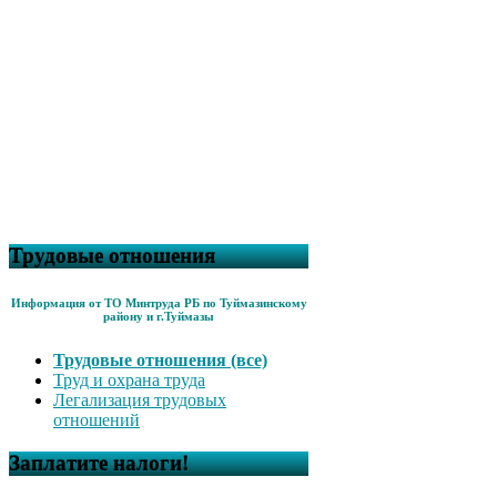
Трудовые отношения
Информация от ТО Минтруда РБ по Туймазинскому
району и г.Туймазы
Трудовые отношения (все)
Труд и охрана труда
Легализация трудовых
отношений
Заплатите налоги!