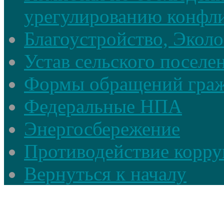
урегулированию конфли
Благоустройство, Экол
Устав сельского поселе
Формы обращений гра
Федеральные НПА
Энергосбережение
Противодействие корруп
Вернуться к началу