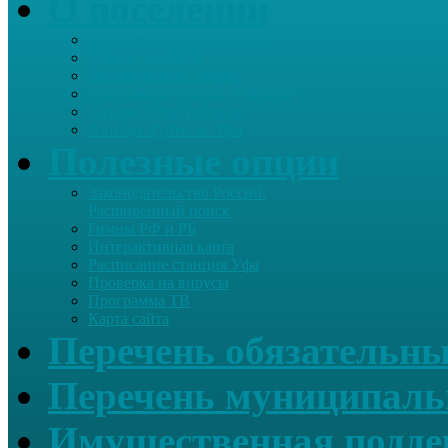
О поселении
Информация о поселении
Список хозяйств
Историческая справка
Сайт школы Старые Туймазы
Автобус Уфа-Туймазы
Автобус Туймазы-Уфа
Полезные опции
Законодательство России.
Расширенный поиск
Гимны РФ и РБ
Интерактивная карта
Расписание станция Уфа
Проверка на вирусы
Программа ТВ
Карта сайта
Перечень обязательны
Перечень муниципаль
Имущественная подде