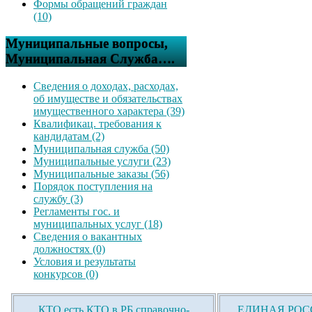
Формы обращений граждан
(10)
Муниципальные вопросы,
Муниципальная Служба….
Сведения о доходах, расходах,
об имуществе и обязательствах
имущественного характера (39)
Квалификац. требования к
кандидатам (2)
Муниципальная служба (50)
Муниципальные услуги (23)
Муниципальные заказы (56)
Порядок поступления на
службу (3)
Регламенты гос. и
муниципальных услуг (18)
Сведения о вакантных
должностях (0)
Условия и результаты
конкурсов (0)
КТО есть КТО в РБ справочно-
ЕДИНАЯ РОСС