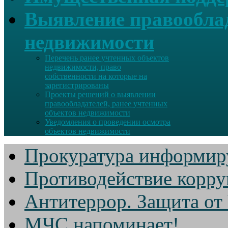
Выявление правооблад
недвижимости
Перечень ранее учтенных объектов
недвижимости, право
собственности на которые на
зарегистрированы
Проекты решений о выявлении
правообладателей, ранее учтенных
объектов недвижимости
Уведомления о проведении осмотра
объектов недвижимости
Прокуратура информир
Противодействие корр
Антитеррор. Защита от
МЧС напоминает!