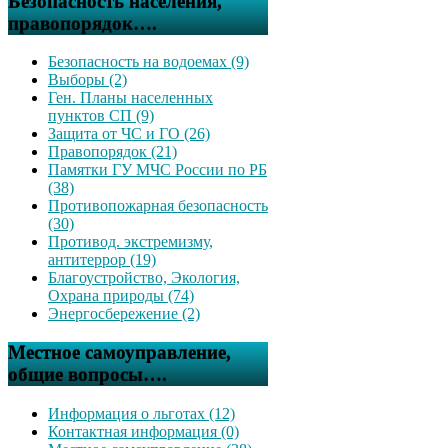
Безопасность населения,
правопорядок….
Безопасность на водоемах (9)
Выборы (2)
Ген. Планы населенных
пунктов СП (9)
Защита от ЧС и ГО (26)
Правопорядок (21)
Памятки ГУ МЧС России по РБ
(38)
Противопожарная безопасность
(30)
Противод. экстремизму,
антитеррор (19)
Благоустройство, Экология,
Охрана природы (74)
Энергосбережение (2)
Местное самоуправление,
общие вопросы….
Информация о льготах (12)
Контактная информация (0)