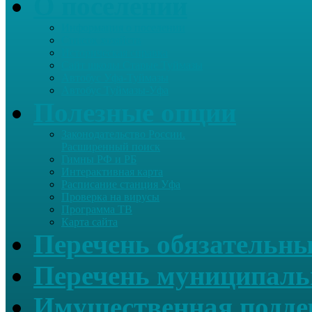
О поселении
Информация о поселении
Список хозяйств
Историческая справка
Сайт школы Старые Туймазы
Автобус Уфа-Туймазы
Автобус Туймазы-Уфа
Полезные опции
Законодательство России.
Расширенный поиск
Гимны РФ и РБ
Интерактивная карта
Расписание станция Уфа
Проверка на вирусы
Программа ТВ
Карта сайта
Перечень обязательны
Перечень муниципаль
Имущественная подде