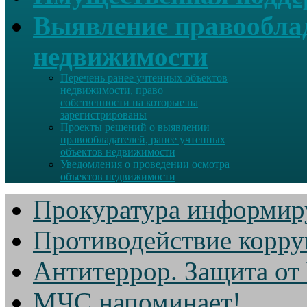
Выявление правооблад
недвижимости
Перечень ранее учтенных объектов
недвижимости, право
собственности на которые на
зарегистрированы
Проекты решений о выявлении
правообладателей, ранее учтенных
объектов недвижимости
Уведомления о проведении осмотра
объектов недвижимости
Прокуратура информир
Противодействие корр
Антитеррор. Защита от
МЧС напоминает!