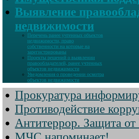
Выявление правооблад
недвижимости
Перечень ранее учтенных объектов
недвижимости, право
собственности на которые на
зарегистрированы
Проекты решений о выявлении
правообладателей, ранее учтенных
объектов недвижимости
Уведомления о проведении осмотра
объектов недвижимости
Прокуратура информир
Противодействие корр
Антитеррор. Защита от
МЧС напоминает!