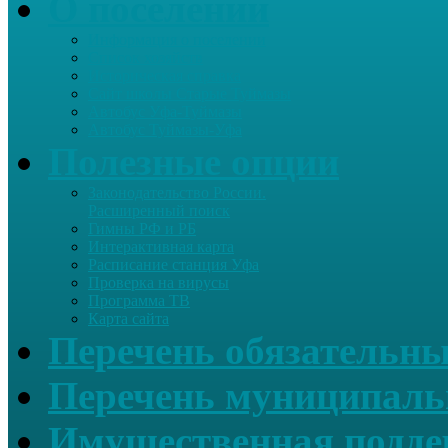
О поселении
Информация о поселении
Список хозяйств
Историческая справка
Сайт школы Старые Туймазы
Автобус Уфа-Туймазы
Автобус Туймазы-Уфа
Полезные опции
Законодательство России.
Расширенный поиск
Гимны РФ и РБ
Интерактивная карта
Расписание станция Уфа
Проверка на вирусы
Программа ТВ
Карта сайта
Перечень обязательны
Перечень муниципаль
Имущественная подде