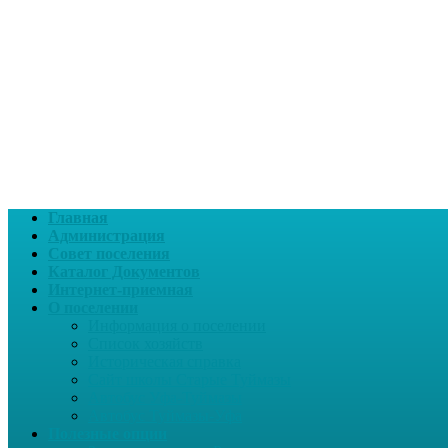
Главная
Администрация
Совет поселения
Каталог Документов
Интернет-приемная
О поселении
Информация о поселении
Список хозяйств
Историческая справка
Сайт школы Старые Туймазы
Автобус Уфа-Туймазы
Автобус Туймазы-Уфа
Полезные опции