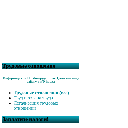
Трудовые отношения
Информация от ТО Минтруда РБ по Туймазинскому
району и г.Туймазы
Трудовые отношения (все)
Труд и охрана труда
Легализация трудовых
отношений
Заплатите налоги!