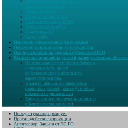
Законодательство России.
Расширенный поиск
Гимны РФ и РБ
Интерактивная карта
Расписание станция Уфа
Проверка на вирусы
Программа ТВ
Карта сайта
Перечень обязательных требований
Перечень муниципального имущества
Имущественная поддержка субъектов МСП
Выявление правообладателей ранее учтенных объект
Перечень ранее учтенных объектов
недвижимости, право
собственности на которые на
зарегистрированы
Проекты решений о выявлении
правообладателей, ранее учтенных
объектов недвижимости
Уведомления о проведении осмотра
объектов недвижимости
Прокуратура информирует
Противодействие коррупции
Антитеррор. Защита от ЧС ГО