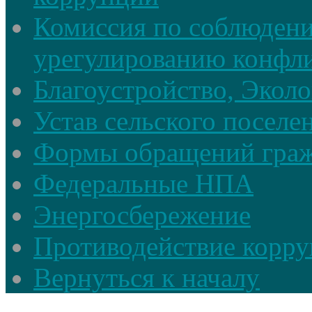
Комиссия по соблюдени
урегулированию конфли
Благоустройство, Экол
Устав сельского поселе
Формы обращений гра
Федеральные НПА
Энергосбережение
Противодействие корруп
Вернуться к началу