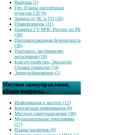
Выборы (2)
Ген. Планы населенных
пунктов СП (9)
Защита от ЧС и ГО (26)
Правопорядок (21)
Памятки ГУ МЧС России по РБ
(38)
Противопожарная безопасность
(30)
Противод. экстремизму,
антитеррор (19)
Благоустройство, Экология,
Охрана природы (74)
Энергосбережение (2)
Местное самоуправление,
общие вопросы….
Информация о льготах (12)
Контактная информация (0)
Местное самоуправление (38)
Муниципальные программы
(17)
Планы проверок (0)