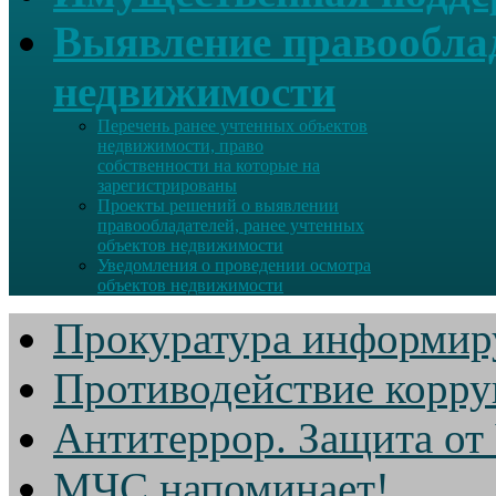
Выявление правооблад
недвижимости
Перечень ранее учтенных объектов
недвижимости, право
собственности на которые на
зарегистрированы
Проекты решений о выявлении
правообладателей, ранее учтенных
объектов недвижимости
Уведомления о проведении осмотра
объектов недвижимости
Прокуратура информир
Противодействие корр
Антитеррор. Защита от
МЧС напоминает!