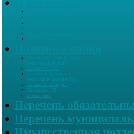
О поселении
Информация о поселении
Список хозяйств
Историческая справка
Сайт школы Старые Туймазы
Автобус Уфа-Туймазы
Автобус Туймазы-Уфа
Полезные опции
Законодательство России.
Расширенный поиск
Гимны РФ и РБ
Интерактивная карта
Расписание станция Уфа
Проверка на вирусы
Программа ТВ
Карта сайта
Перечень обязательны
Перечень муниципаль
Имущественная подде