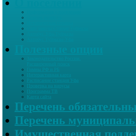
О поселении
Информация о поселении
Список хозяйств
Историческая справка
Сайт школы Старые Туймазы
Автобус Уфа-Туймазы
Автобус Туймазы-Уфа
Полезные опции
Законодательство России.
Расширенный поиск
Гимны РФ и РБ
Интерактивная карта
Расписание станция Уфа
Проверка на вирусы
Программа ТВ
Карта сайта
Перечень обязательны
Перечень муниципаль
Имущественная подде