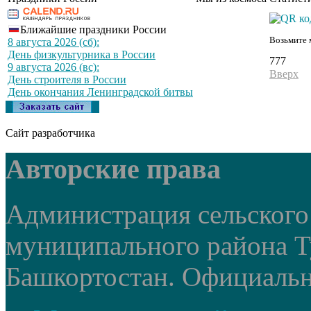
Ближайшие праздники России
Возьмите 
8 августа 2026 (сб):
День физкультурника в России
777
9 августа 2026 (вс):
Вверх
День строителя в России
День окончания Ленинградской битвы
Сайт разработчика
Авторские права
Администрация сельского
муниципального района Т
Башкортостан. Официальный