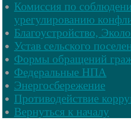
Комиссия по соблюдени
урегулированию конфли
Благоустройство, Экол
Устав сельского поселе
Формы обращений гра
Федеральные НПА
Энергосбережение
Противодействие корруп
Вернуться к началу