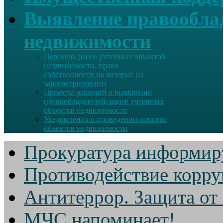
Выявление правооблад
недвижимости
Перечень ранее учтенных объектов
недвижимости, право
собственности на которые на
зарегистрированы
Проекты решений о выявлении
правообладателей, ранее учтенных
объектов недвижимости
Уведомления о проведении осмотра
объектов недвижимости
Прокуратура информир
Противодействие корр
Антитеррор. Защита от
МЧС напоминает!