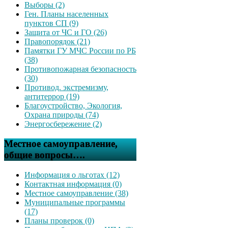
Выборы (2)
Ген. Планы населенных
пунктов СП (9)
Защита от ЧС и ГО (26)
Правопорядок (21)
Памятки ГУ МЧС России по РБ
(38)
Противопожарная безопасность
(30)
Противод. экстремизму,
антитеррор (19)
Благоустройство, Экология,
Охрана природы (74)
Энергосбережение (2)
Местное самоуправление,
общие вопросы….
Информация о льготах (12)
Контактная информация (0)
Местное самоуправление (38)
Муниципальные программы
(17)
Планы проверок (0)