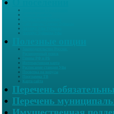
О поселении
Информация о поселении
Список хозяйств
Историческая справка
Сайт школы Старые Туймазы
Автобус Уфа-Туймазы
Автобус Туймазы-Уфа
Полезные опции
Законодательство России.
Расширенный поиск
Гимны РФ и РБ
Интерактивная карта
Расписание станция Уфа
Проверка на вирусы
Программа ТВ
Карта сайта
Перечень обязательны
Перечень муниципаль
Имущественная подде