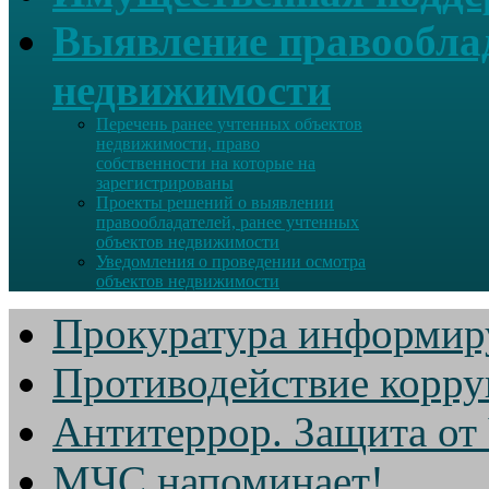
Выявление правооблад
недвижимости
Перечень ранее учтенных объектов
недвижимости, право
собственности на которые на
зарегистрированы
Проекты решений о выявлении
правообладателей, ранее учтенных
объектов недвижимости
Уведомления о проведении осмотра
объектов недвижимости
Прокуратура информир
Противодействие корр
Антитеррор. Защита от
МЧС напоминает!