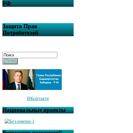
РФ
Защита Прав
Потребителей
Поиск
ВКонтакте
Национальные проекты
Вниманию населения!!