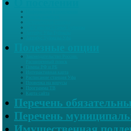
О поселении
Информация о поселении
Список хозяйств
Историческая справка
Сайт школы Старые Туймазы
Автобус Уфа-Туймазы
Автобус Туймазы-Уфа
Полезные опции
Законодательство России.
Расширенный поиск
Гимны РФ и РБ
Интерактивная карта
Расписание станция Уфа
Проверка на вирусы
Программа ТВ
Карта сайта
Перечень обязательны
Перечень муниципаль
Имущественная подде