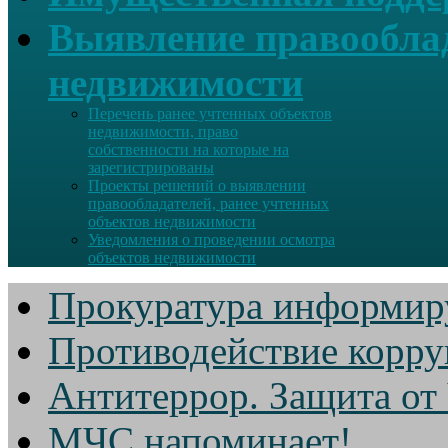
Выявление правооблад
недвижимости
Перечень ранее учтенных объектов
недвижимости, право
собственности на которые на
зарегистрированы
Проекты решений о выявлении
правообладателей, ранее учтенных
объектов недвижимости
Уведомления о проведении осмотра
объектов недвижимости
Прокуратура информир
Противодействие корр
Антитеррор. Защита от
МЧС напоминает!