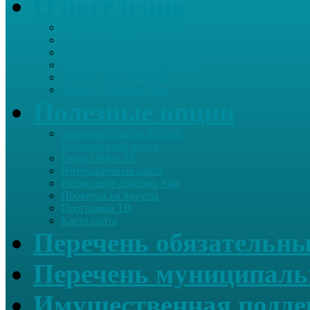
О поселении
Информация о поселении
Список хозяйств
Историческая справка
Сайт школы Старые Туймазы
Автобус Уфа-Туймазы
Автобус Туймазы-Уфа
Полезные опции
Законодательство России.
Расширенный поиск
Гимны РФ и РБ
Интерактивная карта
Расписание станция Уфа
Проверка на вирусы
Программа ТВ
Карта сайта
Перечень обязательны
Перечень муниципаль
Имущественная подде