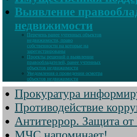
Выявление правооблад
недвижимости
Перечень ранее учтенных объектов
недвижимости, право
собственности на которые на
зарегистрированы
Проекты решений о выявлении
правообладателей, ранее учтенных
объектов недвижимости
Уведомления о проведении осмотра
объектов недвижимости
Прокуратура информир
Противодействие корр
Антитеррор. Защита от
МЧС напоминает!